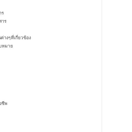
าร
สาร
างๆที่เกี่ยวข้อง
มอบหมาย
งชีพ