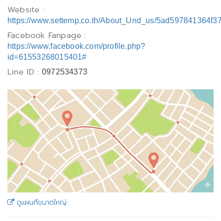
Website :
https://www.settemp.co.th/About_Und_us/5ad597841364f3
Facebook Fanpage :
https://www.facebook.com/profile.php?
id=61553268015401#
Line ID :
0972534373
ดูแผนที่ขนาดใหญ่