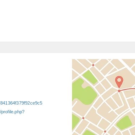
7841364f379f92ce9c5
profile.php?