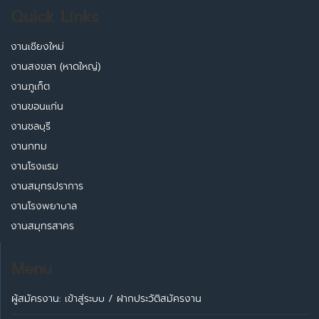
Quick Links
งานเชียงใหม่
งานสงขลา (หาดใหญ่)
งานภูเก็ต
งานขอนแก่น
งานชลบุรี
งานกทม
งานโรงแรม
งานสมุทรปราการ
งานโรงพยาบาล
งานสมุทรสาคร
Menu
ผู้สมัครงาน: เข้าสู่ระบบ
/
ฝากประวัติสมัครงาน