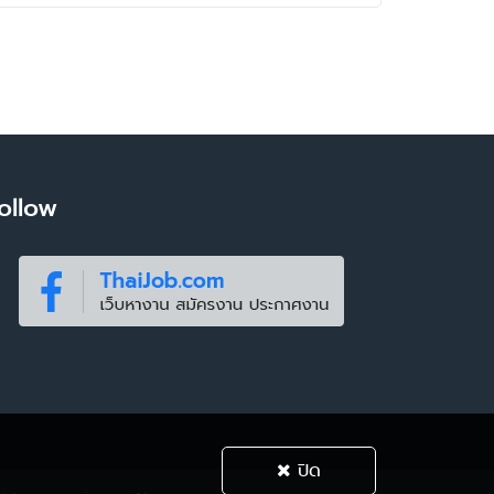
ollow
ปิด