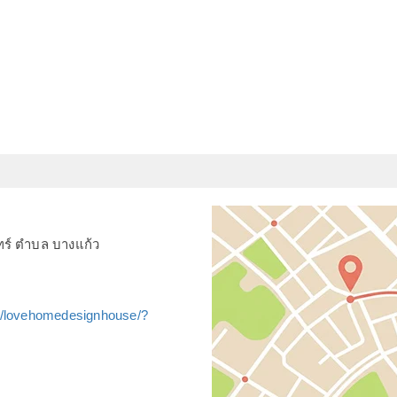
ทร์ ตำบล บางแก้ว
m/lovehomedesignhouse/?