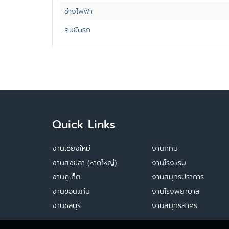
ช่างไฟฟ้า
คนขับรถ
Quick Links
งานเชียงใหม่
งานกทม
งานสงขลา (หาดใหญ่)
งานโรงแรม
งานภูเก็ต
งานสมุทรปราการ
งานขอนแก่น
งานโรงพยาบาล
งานชลบุรี
งานสมุทรสาคร