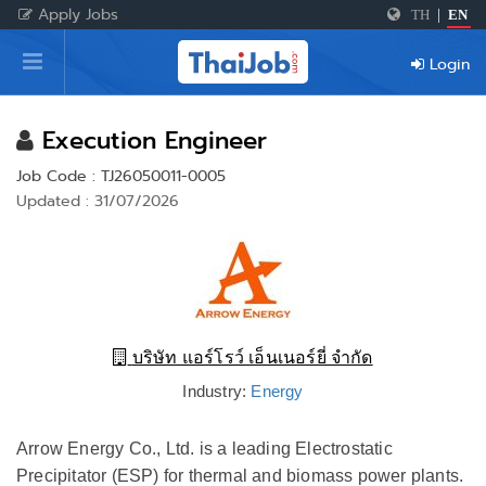
Apply Jobs
TH
|
EN
Home
Login
Login
Register
Execution Engineer
Job Code : TJ26050011-0005
Updated : 31/07/2026
For Employers
บริษัท แอร์โรว์ เอ็นเนอร์ยี่ จำกัด
Industry:
Energy
Arrow Energy Co., Ltd. is a leading Electrostatic
Precipitator (ESP) for thermal and biomass power plants.