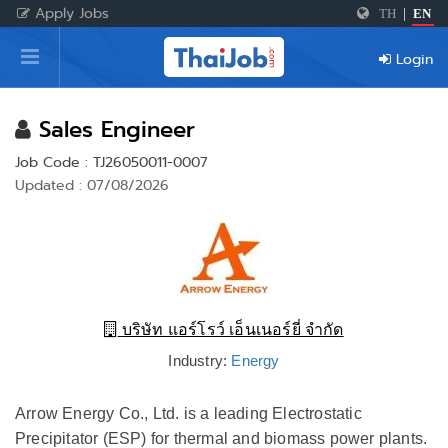
Apply Jobs
TH
|
EN
Home
Login
Login
Register
Sales Engineer
Job Code : TJ26050011-0007
Updated : 07/08/2026
For Employers
บริษัท แอร์โรว์ เอ็นเนอร์ยี่ จำกัด
Industry:
Energy
Arrow Energy Co., Ltd. is a leading Electrostatic
Precipitator (ESP) for thermal and biomass power plants.