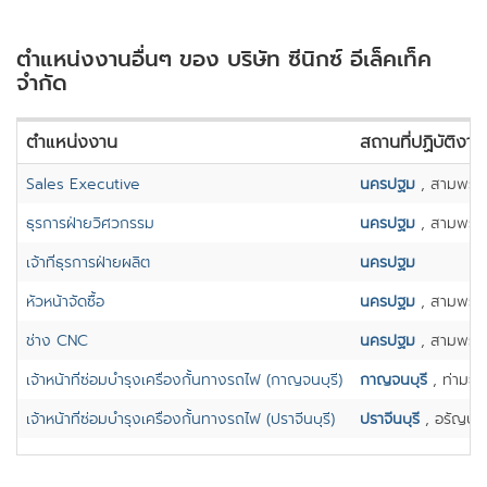
ตำแหน่งงานอื่นๆ ของ บริษัท ซีนิกซ์ อีเล็คเท็ค
จำกัด
ตำแหน่งงาน
สถานที่ปฏิบัติงาน
Sales Executive
นครปฐม
, สามพรา
ธุรการฝ่ายวิศวกรรม
นครปฐม
, สามพรา
เจ้าที่ธุรการฝ่ายผลิต
นครปฐม
หัวหน้าจัดซื้อ
นครปฐม
, สามพรา
ช่าง CNC
นครปฐม
, สามพรา
เจ้าหน้าที่ซ่อมบำรุงเครื่องกั้นทางรถไฟ (กาญจนบุรี)
กาญจนบุรี
, ท่ามะก
เจ้าหน้าที่ซ่อมบำรุงเครื่องกั้นทางรถไฟ (ปราจีนบุรี)
ปราจีนบุรี
, อรัญปร