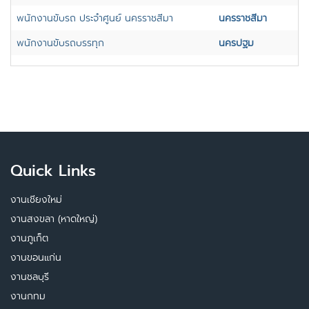
พนักงานขับรถ ประจำศูนย์ นครราชสีมา
นครราชสีมา
พนักงานขับรถบรรทุก
นครปฐม
Quick Links
งานเชียงใหม่
งานสงขลา (หาดใหญ่)
งานภูเก็ต
งานขอนแก่น
งานชลบุรี
งานกทม