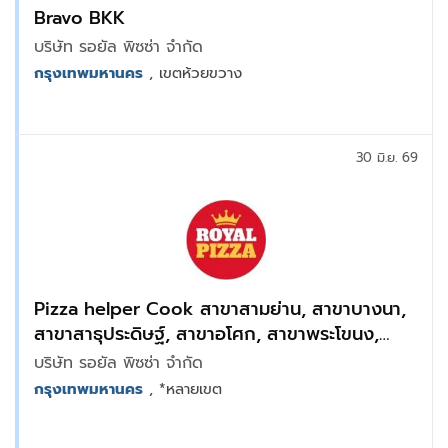
Bravo BKK
บริษัท รอยัล พิซซ่า จำกัด
กรุงเทพมหานคร
, เขตห้วยขวาง
30 มิ.ย. 69
Pizza helper Cook สาขาสามย่าน, สาขาบางนา,
สาขาสาธุประดิษฐ์, สาขาอโศก, สาขาพระโขนง,
สาขาเอเชียทิค, สาขารามคำแหง
บริษัท รอยัล พิซซ่า จำกัด
กรุงเทพมหานคร
, *หลายเขต