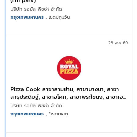
(I’m park)
บริษัท รอยัล พิซซ่า จำกัด
กรุงเทพมหานคร
, เขตปทุมวัน
28 พ.ค. 69
Pizza Cook สาขาสามย่าน, สาขาบางนา, สาขา
สาธุประดิษฐ์, สาขาอโศก, สาขาพระโขนง, สาขาเอ
เชียทิค, สาขารามคำแหง, สาขาพระราม9 Bravo
บริษัท รอยัล พิซซ่า จำกัด
BKK
กรุงเทพมหานคร
, *หลายเขต