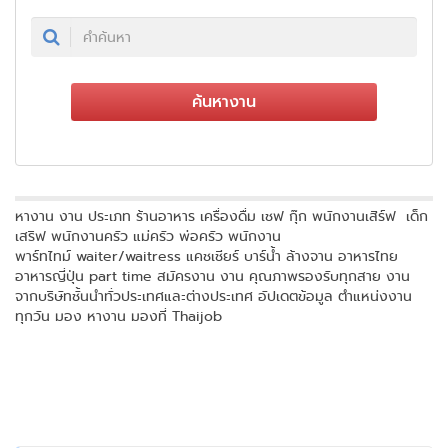
ค้นหางาน
หางาน งาน ประเภท ร้านอาหาร เครื่องดื่ม เชฟ กุ๊ก พนักงานเสิร์ฟ เด็ก
เสริฟ พนักงานครัว แม่ครัว พ่อครัว พนักงาน
พาร์ทไทม์ waiter/waitress แคชเชียร์ บาร์น้ำ ล้างจาน อาหารไทย
อาหารญี่ปุ่น part time สมัครงาน งาน คุณภาพรองรับทุกสาย งาน
จากบริษัทชั้นนำทั่วประเทศและต่างประเทศ อัปเดตข้อมูล ตำแหน่งงาน
ทุกวัน มอง หางาน มองที่ Thaijob