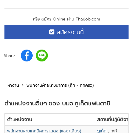
หรือ สมัคร Online ผ่าน ThaiJob.com
สมัครงานนี้
Share :
หางาน
พนักงานฝ่ายโภชนาการ (กุ๊ก - ทุกครัว)
ตำแหน่งงานอื่นๆ ของ บมจ.ภูเก็ตแฟนตาซี
ตำแหน่งงาน
สถานที่ปฏิบัติงาน
พนักงานฝ่ายเทคนิคการแสดง (แสง/เสียง)
ภูเก็ต
, กะทู้