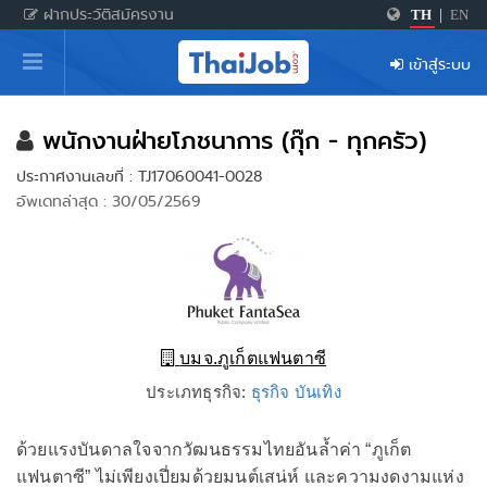
ฝากประวัติสมัครงาน
TH
|
EN
หน้าหลัก
เข้าสู่ระบบ
ผู้สมัครงาน: เข้าสู่ระบบ
ฝากประวัติสมัครงาน
พนักงานฝ่ายโภชนาการ (กุ๊ก - ทุกครัว)
ประกาศงานเลขที่ : TJ17060041-0028
เกร็ดความรู้
อัพเดทล่าสุด : 30/05/2569
สำหรับผู้ประกอบการ
บมจ.ภูเก็ตแฟนตาซี
ประเภทธุรกิจ:
ธุรกิจ บันเทิง
ด้วยแรงบันดาลใจจากวัฒนธรรมไทยอันล้ำค่า “ภูเก็ต
แฟนตาซี” ไม่เพียงเปี่ยมด้วยมนต์เสน่ห์ และความงดงามแห่ง