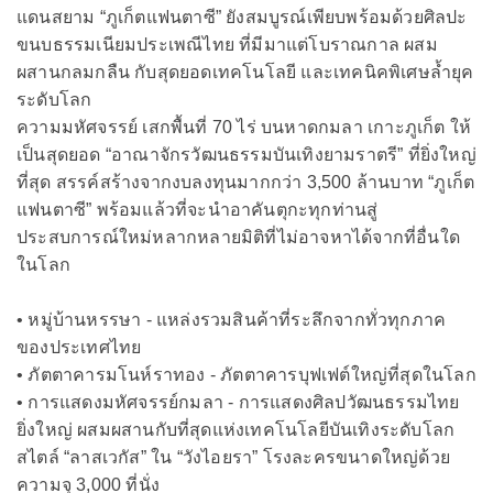
แดนสยาม “ภูเก็ตแฟนตาซี” ยังสมบูรณ์เพียบพร้อมด้วยศิลปะ
ขนบธรรมเนียมประเพณีไทย ที่มีมาแต่โบราณกาล ผสม
ผสานกลมกลืน กับสุดยอดเทคโนโลยี และเทคนิคพิเศษล้ำยุค
ระดับโลก
ความมหัศจรรย์ เสกพื้นที่ 70 ไร่ บนหาดกมลา เกาะภูเก็ต ให้
เป็นสุดยอด “อาณาจักรวัฒนธรรมบันเทิงยามราตรี” ที่ยิ่งใหญ่
ที่สุด สรรค์สร้างจากงบลงทุนมากกว่า 3,500 ล้านบาท “ภูเก็ต
แฟนตาซี” พร้อมแล้วที่จะนำอาคันตุกะทุกท่านสู่
ประสบการณ์ใหม่หลากหลายมิติที่ไม่อาจหาได้จากที่อื่นใด
ในโลก
• หมู่บ้านหรรษา - แหล่งรวมสินค้าที่ระลึกจากทั่วทุกภาค
ของประเทศไทย
• ภัตตาคารมโนห์ราทอง - ภัตตาคารบุฟเฟต์ใหญ่ที่สุดในโลก
• การแสดงมหัศจรรย์กมลา - การแสดงศิลปวัฒนธรรมไทย
ยิ่งใหญ่ ผสมผสานกับที่สุดแห่งเทคโนโลยีบันเทิงระดับโลก
สไตล์ “ลาสเวกัส” ใน “วังไอยรา” โรงละครขนาดใหญ่ด้วย
ความจุ 3,000 ที่นั่ง