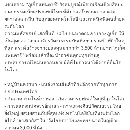
แดนสยาม “ภูเก็ตแฟนตาซี” ยังสมบูรณ์เพียบพร้อมด้วยศิลปะ
ขนบธรรมเนียมประเพณีไทย ที่มีมาแต่โบราณกาล ผสม
ผสานกลมกลืน กับสุดยอดเทคโนโลยี และเทคนิคพิเศษล้ำยุค
ระดับโลก
ความมหัศจรรย์ เสกพื้นที่ 70 ไร่ บนหาดกมลา เกาะภูเก็ต ให้
เป็นสุดยอด “อาณาจักรวัฒนธรรมบันเทิงยามราตรี” ที่ยิ่งใหญ่
ที่สุด สรรค์สร้างจากงบลงทุนมากกว่า 3,500 ล้านบาท “ภูเก็ต
แฟนตาซี” พร้อมแล้วที่จะนำอาคันตุกะทุกท่านสู่
ประสบการณ์ใหม่หลากหลายมิติที่ไม่อาจหาได้จากที่อื่นใด
ในโลก
• หมู่บ้านหรรษา - แหล่งรวมสินค้าที่ระลึกจากทั่วทุกภาค
ของประเทศไทย
• ภัตตาคารมโนห์ราทอง - ภัตตาคารบุฟเฟต์ใหญ่ที่สุดในโลก
• การแสดงมหัศจรรย์กมลา - การแสดงศิลปวัฒนธรรมไทย
ยิ่งใหญ่ ผสมผสานกับที่สุดแห่งเทคโนโลยีบันเทิงระดับโลก
สไตล์ “ลาสเวกัส” ใน “วังไอยรา” โรงละครขนาดใหญ่ด้วย
ความจุ 3,000 ที่นั่ง