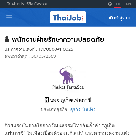
ฝากประวัติสมัครงาน
TH
|
EN
หน้าหลัก
เข้าสู่ระบบ
ผู้สมัครงาน: เข้าสู่ระบบ
ฝากประวัติสมัครงาน
พนักงานฝ่ายรักษาความปลอดภัย
ประกาศงานเลขที่ : TJ17060041-0025
เกร็ดความรู้
อัพเดทล่าสุด : 30/05/2569
สำหรับผู้ประกอบการ
บมจ.ภูเก็ตแฟนตาซี
ประเภทธุรกิจ:
ธุรกิจ บันเทิง
ด้วยแรงบันดาลใจจากวัฒนธรรมไทยอันล้ำค่า “ภูเก็ต
แฟนตาซี” ไม่เพียงเปี่ยมด้วยมนต์เสน่ห์ และความงดงามแห่ง