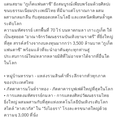
แดนสยาม “ภูเก็ตแฟนตาซี” ยังสมบูรณ์เพียบพร้อมด้วยศิลปะ
ขนบธรรมเนียมประเพณีไทย ที่มีมาแต่โบราณกาล ผสม
ผสานกลมกลืน กับสุดยอดเทคโนโลยี และเทคนิคพิเศษล้ำยุค
ระดับโลก
ความมหัศจรรย์ เสกพื้นที่ 70 ไร่ บนหาดกมลา เกาะภูเก็ต ให้
เป็นสุดยอด “อาณาจักรวัฒนธรรมบันเทิงยามราตรี” ที่ยิ่งใหญ่
ที่สุด สรรค์สร้างจากงบลงทุนมากกว่า 3,500 ล้านบาท “ภูเก็ต
แฟนตาซี” พร้อมแล้วที่จะนำอาคันตุกะทุกท่านสู่
ประสบการณ์ใหม่หลากหลายมิติที่ไม่อาจหาได้จากที่อื่นใด
ในโลก
• หมู่บ้านหรรษา - แหล่งรวมสินค้าที่ระลึกจากทั่วทุกภาค
ของประเทศไทย
• ภัตตาคารมโนห์ราทอง - ภัตตาคารบุฟเฟต์ใหญ่ที่สุดในโลก
• การแสดงมหัศจรรย์กมลา - การแสดงศิลปวัฒนธรรมไทย
ยิ่งใหญ่ ผสมผสานกับที่สุดแห่งเทคโนโลยีบันเทิงระดับโลก
สไตล์ “ลาสเวกัส” ใน “วังไอยรา” โรงละครขนาดใหญ่ด้วย
ความจุ 3,000 ที่นั่ง