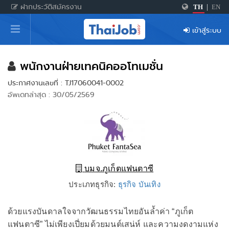
ฝากประวัติสมัครงาน
TH
|
EN
หน้าหลัก
เข้าสู่ระบบ
ผู้สมัครงาน: เข้าสู่ระบบ
ฝากประวัติสมัครงาน
พนักงานฝ่ายเทคนิคออโทเมชั่น
ประกาศงานเลขที่ : TJ17060041-0002
เกร็ดความรู้
อัพเดทล่าสุด : 30/05/2569
สำหรับผู้ประกอบการ
บมจ.ภูเก็ตแฟนตาซี
ประเภทธุรกิจ:
ธุรกิจ บันเทิง
ด้วยแรงบันดาลใจจากวัฒนธรรมไทยอันล้ำค่า “ภูเก็ต
แฟนตาซี” ไม่เพียงเปี่ยมด้วยมนต์เสน่ห์ และความงดงามแห่ง