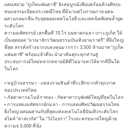
แดนสยาม “ภูเก็ตแฟนตาซี” ยังสมบูรณ์เพียบพร้อมด้วยศิลปะ
ขนบธรรมเนียมประเพณีไทย ที่มีมาแต่โบราณกาล ผสม
ผสานกลมกลืน กับสุดยอดเทคโนโลยี และเทคนิคพิเศษล้ำยุค
ระดับโลก
ความมหัศจรรย์ เสกพื้นที่ 70 ไร่ บนหาดกมลา เกาะภูเก็ต ให้
เป็นสุดยอด “อาณาจักรวัฒนธรรมบันเทิงยามราตรี” ที่ยิ่งใหญ่
ที่สุด สรรค์สร้างจากงบลงทุนมากกว่า 3,500 ล้านบาท “ภูเก็ต
แฟนตาซี” พร้อมแล้วที่จะนำอาคันตุกะทุกท่านสู่
ประสบการณ์ใหม่หลากหลายมิติที่ไม่อาจหาได้จากที่อื่นใด
ในโลก
• หมู่บ้านหรรษา - แหล่งรวมสินค้าที่ระลึกจากทั่วทุกภาค
ของประเทศไทย
• ภัตตาคารมโนห์ราทอง - ภัตตาคารบุฟเฟต์ใหญ่ที่สุดในโลก
• การแสดงมหัศจรรย์กมลา - การแสดงศิลปวัฒนธรรมไทย
ยิ่งใหญ่ ผสมผสานกับที่สุดแห่งเทคโนโลยีบันเทิงระดับโลก
สไตล์ “ลาสเวกัส” ใน “วังไอยรา” โรงละครขนาดใหญ่ด้วย
ความจุ 3,000 ที่นั่ง