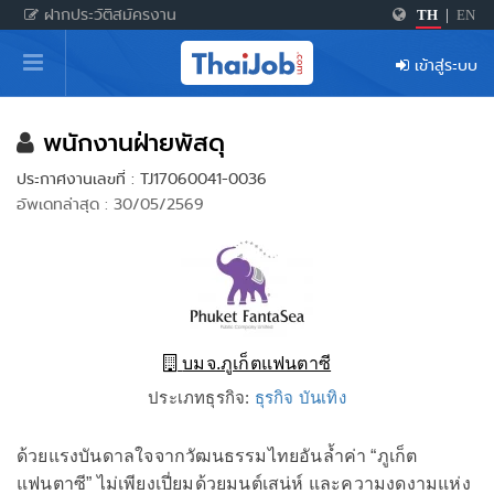
ฝากประวัติสมัครงาน
TH
|
EN
หน้าหลัก
เข้าสู่ระบบ
ผู้สมัครงาน: เข้าสู่ระบบ
ฝากประวัติสมัครงาน
พนักงานฝ่ายพัสดุ
ประกาศงานเลขที่ : TJ17060041-0036
เกร็ดความรู้
อัพเดทล่าสุด : 30/05/2569
สำหรับผู้ประกอบการ
บมจ.ภูเก็ตแฟนตาซี
ประเภทธุรกิจ:
ธุรกิจ บันเทิง
ด้วยแรงบันดาลใจจากวัฒนธรรมไทยอันล้ำค่า “ภูเก็ต
แฟนตาซี” ไม่เพียงเปี่ยมด้วยมนต์เสน่ห์ และความงดงามแห่ง