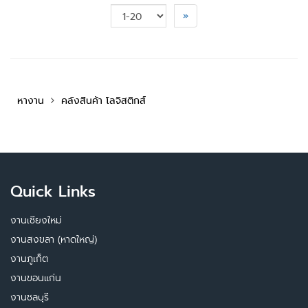
»
หางาน
คลังสินค้า โลจิสติกส์
Quick Links
งานเชียงใหม่
งานสงขลา (หาดใหญ่)
งานภูเก็ต
งานขอนแก่น
งานชลบุรี