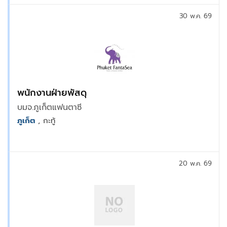
30 พ.ค. 69
พนักงานฝ่ายพัสดุ
บมจ.ภูเก็ตแฟนตาซี
ภูเก็ต
, กะทู้
20 พ.ค. 69