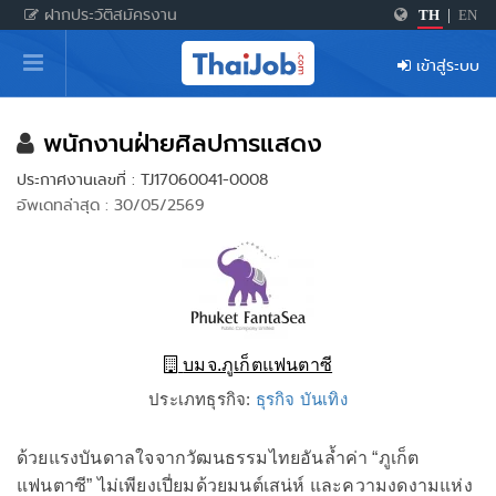
ฝากประวัติสมัครงาน
TH
|
EN
หน้าหลัก
เข้าสู่ระบบ
ผู้สมัครงาน: เข้าสู่ระบบ
ฝากประวัติสมัครงาน
พนักงานฝ่ายศิลปการแสดง
ประกาศงานเลขที่ : TJ17060041-0008
เกร็ดความรู้
อัพเดทล่าสุด : 30/05/2569
สำหรับผู้ประกอบการ
บมจ.ภูเก็ตแฟนตาซี
ประเภทธุรกิจ:
ธุรกิจ บันเทิง
ด้วยแรงบันดาลใจจากวัฒนธรรมไทยอันล้ำค่า “ภูเก็ต
แฟนตาซี” ไม่เพียงเปี่ยมด้วยมนต์เสน่ห์ และความงดงามแห่ง