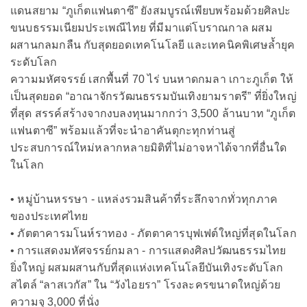
แดนสยาม “ภูเก็ตแฟนตาซี” ยังสมบูรณ์เพียบพร้อมด้วยศิลปะ
ขนบธรรมเนียมประเพณีไทย ที่มีมาแต่โบราณกาล ผสม
ผสานกลมกลืน กับสุดยอดเทคโนโลยี และเทคนิคพิเศษล้ำยุค
ระดับโลก
ความมหัศจรรย์ เสกพื้นที่ 70 ไร่ บนหาดกมลา เกาะภูเก็ต ให้
เป็นสุดยอด “อาณาจักรวัฒนธรรมบันเทิงยามราตรี” ที่ยิ่งใหญ่
ที่สุด สรรค์สร้างจากงบลงทุนมากกว่า 3,500 ล้านบาท “ภูเก็ต
แฟนตาซี” พร้อมแล้วที่จะนำอาคันตุกะทุกท่านสู่
ประสบการณ์ใหม่หลากหลายมิติที่ไม่อาจหาได้จากที่อื่นใด
ในโลก
• หมู่บ้านหรรษา - แหล่งรวมสินค้าที่ระลึกจากทั่วทุกภาค
ของประเทศไทย
• ภัตตาคารมโนห์ราทอง - ภัตตาคารบุฟเฟต์ใหญ่ที่สุดในโลก
• การแสดงมหัศจรรย์กมลา - การแสดงศิลปวัฒนธรรมไทย
ยิ่งใหญ่ ผสมผสานกับที่สุดแห่งเทคโนโลยีบันเทิงระดับโลก
สไตล์ “ลาสเวกัส” ใน “วังไอยรา” โรงละครขนาดใหญ่ด้วย
ความจุ 3,000 ที่นั่ง