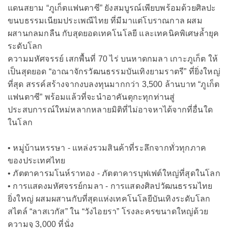
แดนสยาม “ภูเก็ตแฟนตาซี” ยังสมบูรณ์เพียบพร้อมด้วยศิลปะ
ขนบธรรมเนียมประเพณีไทย ที่มีมาแต่โบราณกาล ผสม
ผสานกลมกลืน กับสุดยอดเทคโนโลยี และเทคนิคพิเศษล้ำยุค
ระดับโลก
ความมหัศจรรย์ เสกพื้นที่ 70 ไร่ บนหาดกมลา เกาะภูเก็ต ให้
เป็นสุดยอด “อาณาจักรวัฒนธรรมบันเทิงยามราตรี” ที่ยิ่งใหญ่
ที่สุด สรรค์สร้างจากงบลงทุนมากกว่า 3,500 ล้านบาท “ภูเก็ต
แฟนตาซี” พร้อมแล้วที่จะนำอาคันตุกะทุกท่านสู่
ประสบการณ์ใหม่หลากหลายมิติที่ไม่อาจหาได้จากที่อื่นใด
ในโลก
• หมู่บ้านหรรษา - แหล่งรวมสินค้าที่ระลึกจากทั่วทุกภาค
ของประเทศไทย
• ภัตตาคารมโนห์ราทอง - ภัตตาคารบุฟเฟต์ใหญ่ที่สุดในโลก
• การแสดงมหัศจรรย์กมลา - การแสดงศิลปวัฒนธรรมไทย
ยิ่งใหญ่ ผสมผสานกับที่สุดแห่งเทคโนโลยีบันเทิงระดับโลก
สไตล์ “ลาสเวกัส” ใน “วังไอยรา” โรงละครขนาดใหญ่ด้วย
ความจุ 3,000 ที่นั่ง