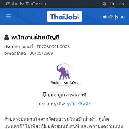
ฝากประวัติสมัครงาน
TH
|
EN
หน้าหลัก
เข้าสู่ระบบ
ผู้สมัครงาน: เข้าสู่ระบบ
ฝากประวัติสมัครงาน
พนักงานฝ่ายบัญชี
ประกาศงานเลขที่ : TJ17060041-0003
เกร็ดความรู้
อัพเดทล่าสุด : 30/05/2569
สำหรับผู้ประกอบการ
บมจ.ภูเก็ตแฟนตาซี
ประเภทธุรกิจ:
ธุรกิจ บันเทิง
ด้วยแรงบันดาลใจจากวัฒนธรรมไทยอันล้ำค่า “ภูเก็ต
แฟนตาซี” ไม่เพียงเปี่ยมด้วยมนต์เสน่ห์ และความงดงามแห่ง