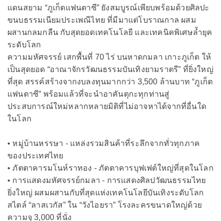
แดนสยาม “ภูเก็ตแฟนตาซี” ยังสมบูรณ์เพียบพร้อมด้วยศิลปะ
ขนบธรรมเนียมประเพณีไทย ที่มีมาแต่โบราณกาล ผสม
ผสานกลมกลืน กับสุดยอดเทคโนโลยี และเทคนิคพิเศษล้ำยุค
ระดับโลก
ความมหัศจรรย์ เสกพื้นที่ 70 ไร่ บนหาดกมลา เกาะภูเก็ต ให้
เป็นสุดยอด “อาณาจักรวัฒนธรรมบันเทิงยามราตรี” ที่ยิ่งใหญ่
ที่สุด สรรค์สร้างจากงบลงทุนมากกว่า 3,500 ล้านบาท “ภูเก็ต
แฟนตาซี” พร้อมแล้วที่จะนำอาคันตุกะทุกท่านสู่
ประสบการณ์ใหม่หลากหลายมิติที่ไม่อาจหาได้จากที่อื่นใด
ในโลก
• หมู่บ้านหรรษา - แหล่งรวมสินค้าที่ระลึกจากทั่วทุกภาค
ของประเทศไทย
• ภัตตาคารมโนห์ราทอง - ภัตตาคารบุฟเฟต์ใหญ่ที่สุดในโลก
• การแสดงมหัศจรรย์กมลา - การแสดงศิลปวัฒนธรรมไทย
ยิ่งใหญ่ ผสมผสานกับที่สุดแห่งเทคโนโลยีบันเทิงระดับโลก
สไตล์ “ลาสเวกัส” ใน “วังไอยรา” โรงละครขนาดใหญ่ด้วย
ความจุ 3,000 ที่นั่ง