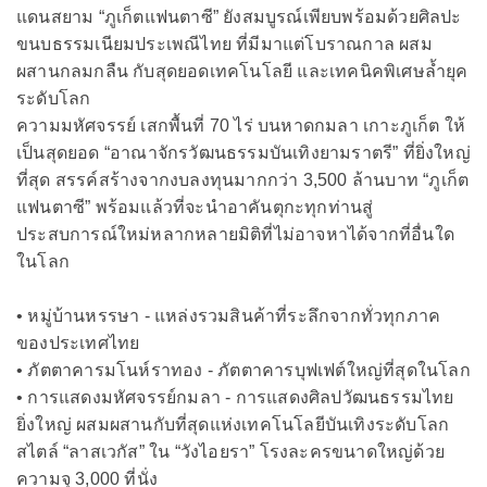
แดนสยาม “ภูเก็ตแฟนตาซี” ยังสมบูรณ์เพียบพร้อมด้วยศิลปะ
ขนบธรรมเนียมประเพณีไทย ที่มีมาแต่โบราณกาล ผสม
ผสานกลมกลืน กับสุดยอดเทคโนโลยี และเทคนิคพิเศษล้ำยุค
ระดับโลก
ความมหัศจรรย์ เสกพื้นที่ 70 ไร่ บนหาดกมลา เกาะภูเก็ต ให้
เป็นสุดยอด “อาณาจักรวัฒนธรรมบันเทิงยามราตรี” ที่ยิ่งใหญ่
ที่สุด สรรค์สร้างจากงบลงทุนมากกว่า 3,500 ล้านบาท “ภูเก็ต
แฟนตาซี” พร้อมแล้วที่จะนำอาคันตุกะทุกท่านสู่
ประสบการณ์ใหม่หลากหลายมิติที่ไม่อาจหาได้จากที่อื่นใด
ในโลก
• หมู่บ้านหรรษา - แหล่งรวมสินค้าที่ระลึกจากทั่วทุกภาค
ของประเทศไทย
• ภัตตาคารมโนห์ราทอง - ภัตตาคารบุฟเฟต์ใหญ่ที่สุดในโลก
• การแสดงมหัศจรรย์กมลา - การแสดงศิลปวัฒนธรรมไทย
ยิ่งใหญ่ ผสมผสานกับที่สุดแห่งเทคโนโลยีบันเทิงระดับโลก
สไตล์ “ลาสเวกัส” ใน “วังไอยรา” โรงละครขนาดใหญ่ด้วย
ความจุ 3,000 ที่นั่ง