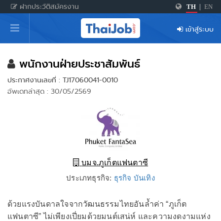
ฝากประวัติสมัครงาน
TH
|
EN
หน้าหลัก
เข้าสู่ระบบ
ผู้สมัครงาน: เข้าสู่ระบบ
ฝากประวัติสมัครงาน
พนักงานฝ่ายประชาสัมพันธ์
ประกาศงานเลขที่ : TJ17060041-0010
เกร็ดความรู้
อัพเดทล่าสุด : 30/05/2569
สำหรับผู้ประกอบการ
บมจ.ภูเก็ตแฟนตาซี
ประเภทธุรกิจ:
ธุรกิจ บันเทิง
ด้วยแรงบันดาลใจจากวัฒนธรรมไทยอันล้ำค่า “ภูเก็ต
แฟนตาซี” ไม่เพียงเปี่ยมด้วยมนต์เสน่ห์ และความงดงามแห่ง