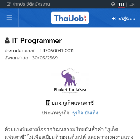
ฝากประวัติสมัครงาน
TH
|
EN
หน้าหลัก
เข้าสู่ระบบ
ผู้สมัครงาน: เข้าสู่ระบบ
ฝากประวัติสมัครงาน
IT Programmer
ประกาศงานเลขที่ : TJ17060041-0011
เกร็ดความรู้
อัพเดทล่าสุด : 30/05/2569
สำหรับผู้ประกอบการ
บมจ.ภูเก็ตแฟนตาซี
ประเภทธุรกิจ:
ธุรกิจ บันเทิง
ด้วยแรงบันดาลใจจากวัฒนธรรมไทยอันล้ำค่า “ภูเก็ต
แฟนตาซี” ไม่เพียงเปี่ยมด้วยมนต์เสน่ห์ และความงดงามแห่ง