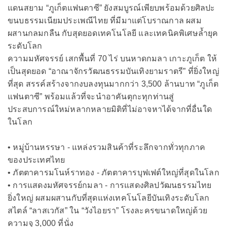
แดนสยาม “ภูเก็ตแฟนตาซี” ยังสมบูรณ์เพียบพร้อมด้วยศิลปะ
ขนบธรรมเนียมประเพณีไทย ที่มีมาแต่โบราณกาล ผสม
ผสานกลมกลืน กับสุดยอดเทคโนโลยี และเทคนิคพิเศษล้ำยุค
ระดับโลก
ความมหัศจรรย์ เสกพื้นที่ 70 ไร่ บนหาดกมลา เกาะภูเก็ต ให้
เป็นสุดยอด “อาณาจักรวัฒนธรรมบันเทิงยามราตรี” ที่ยิ่งใหญ่
ที่สุด สรรค์สร้างจากงบลงทุนมากกว่า 3,500 ล้านบาท “ภูเก็ต
แฟนตาซี” พร้อมแล้วที่จะนำอาคันตุกะทุกท่านสู่
ประสบการณ์ใหม่หลากหลายมิติที่ไม่อาจหาได้จากที่อื่นใด
ในโลก
• หมู่บ้านหรรษา - แหล่งรวมสินค้าที่ระลึกจากทั่วทุกภาค
ของประเทศไทย
• ภัตตาคารมโนห์ราทอง - ภัตตาคารบุฟเฟต์ใหญ่ที่สุดในโลก
• การแสดงมหัศจรรย์กมลา - การแสดงศิลปวัฒนธรรมไทย
ยิ่งใหญ่ ผสมผสานกับที่สุดแห่งเทคโนโลยีบันเทิงระดับโลก
สไตล์ “ลาสเวกัส” ใน “วังไอยรา” โรงละครขนาดใหญ่ด้วย
ความจุ 3,000 ที่นั่ง