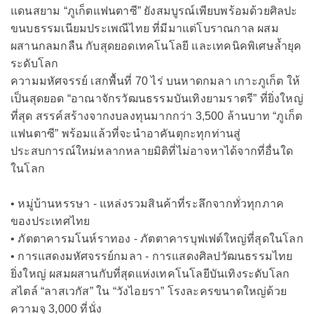
แดนสยาม “ภูเก็ตแฟนตาซี” ยังสมบูรณ์เพียบพร้อมด้วยศิลปะ
ขนบธรรมเนียมประเพณีไทย ที่มีมาแต่โบราณกาล ผสม
ผสานกลมกลืน กับสุดยอดเทคโนโลยี และเทคนิคพิเศษล้ำยุค
ระดับโลก
ความมหัศจรรย์ เสกพื้นที่ 70 ไร่ บนหาดกมลา เกาะภูเก็ต ให้
เป็นสุดยอด “อาณาจักรวัฒนธรรมบันเทิงยามราตรี” ที่ยิ่งใหญ่
ที่สุด สรรค์สร้างจากงบลงทุนมากกว่า 3,500 ล้านบาท “ภูเก็ต
แฟนตาซี” พร้อมแล้วที่จะนำอาคันตุกะทุกท่านสู่
ประสบการณ์ใหม่หลากหลายมิติที่ไม่อาจหาได้จากที่อื่นใด
ในโลก
• หมู่บ้านหรรษา - แหล่งรวมสินค้าที่ระลึกจากทั่วทุกภาค
ของประเทศไทย
• ภัตตาคารมโนห์ราทอง - ภัตตาคารบุฟเฟต์ใหญ่ที่สุดในโลก
• การแสดงมหัศจรรย์กมลา - การแสดงศิลปวัฒนธรรมไทย
ยิ่งใหญ่ ผสมผสานกับที่สุดแห่งเทคโนโลยีบันเทิงระดับโลก
สไตล์ “ลาสเวกัส” ใน “วังไอยรา” โรงละครขนาดใหญ่ด้วย
ความจุ 3,000 ที่นั่ง