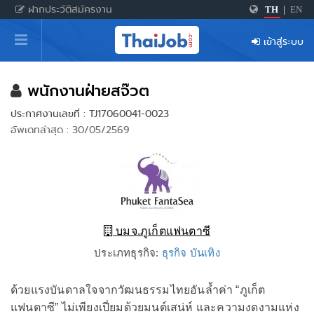
ฝากประวัติสมัครงาน
TH
|
EN
หน้าหลัก
เข้าสู่ระบบ
ผู้สมัครงาน: เข้าสู่ระบบ
ฝากประวัติสมัครงาน
พนักงานฝ่ายสจ๊วต
ประกาศงานเลขที่ : TJ17060041-0023
เกร็ดความรู้
อัพเดทล่าสุด : 30/05/2569
สำหรับผู้ประกอบการ
บมจ.ภูเก็ตแฟนตาซี
ประเภทธุรกิจ:
ธุรกิจ บันเทิง
ด้วยแรงบันดาลใจจากวัฒนธรรมไทยอันล้ำค่า “ภูเก็ต
แฟนตาซี” ไม่เพียงเปี่ยมด้วยมนต์เสน่ห์ และความงดงามแห่ง