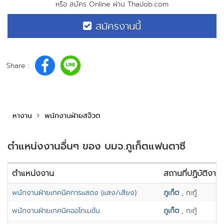
หรือ สมัคร Online ผ่าน ThaiJob.com
สมัครงานนี้
Share :
หางาน
พนักงานฝ่ายสจ๊วต
ตำแหน่งงานอื่นๆ ของ บมจ.ภูเก็ตแฟนตาซี
ตำแหน่งงาน
สถานที่ปฏิบัติงาน
พนักงานฝ่ายเทคนิคการแสดง (แสง/เสียง)
ภูเก็ต
, กะทู้
พนักงานฝ่ายเทคนิคออโทเมชั่น
ภูเก็ต
, กะทู้