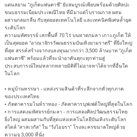
แดนสยาม “ภูเก็ตแฟนตาซี” ยังสมบูรณ์เพียบพร้อมด้วยศิลปะ
ขนบธรรมเนียมประเพณีไทย ที่มีมาแต่โบราณกาล ผสม
ผสานกลมกลืน กับสุดยอดเทคโนโลยี และเทคนิคพิเศษล้ำยุค
ระดับโลก
ความมหัศจรรย์ เสกพื้นที่ 70 ไร่ บนหาดกมลา เกาะภูเก็ต ให้
เป็นสุดยอด “อาณาจักรวัฒนธรรมบันเทิงยามราตรี” ที่ยิ่งใหญ่
ที่สุด สรรค์สร้างจากงบลงทุนมากกว่า 3,500 ล้านบาท “ภูเก็ต
แฟนตาซี” พร้อมแล้วที่จะนำอาคันตุกะทุกท่านสู่
ประสบการณ์ใหม่หลากหลายมิติที่ไม่อาจหาได้จากที่อื่นใด
ในโลก
• หมู่บ้านหรรษา - แหล่งรวมสินค้าที่ระลึกจากทั่วทุกภาค
ของประเทศไทย
• ภัตตาคารมโนห์ราทอง - ภัตตาคารบุฟเฟต์ใหญ่ที่สุดในโลก
• การแสดงมหัศจรรย์กมลา - การแสดงศิลปวัฒนธรรมไทย
ยิ่งใหญ่ ผสมผสานกับที่สุดแห่งเทคโนโลยีบันเทิงระดับโลก
สไตล์ “ลาสเวกัส” ใน “วังไอยรา” โรงละครขนาดใหญ่ด้วย
ความจุ 3,000 ที่นั่ง