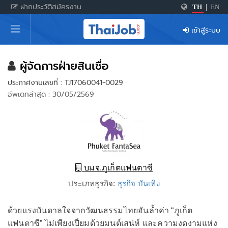
ฝากประวัติสมัครงาน
TH
|
EN
หน้าหลัก
เข้าสู่ระบบ
ผู้สมัครงาน: เข้าสู่ระบบ
ฝากประวัติสมัครงาน
ผู้จัดการฝ่ายสินเชื่อ
ประกาศงานเลขที่ : TJ17060041-0029
เกร็ดความรู้
อัพเดทล่าสุด : 30/05/2569
สำหรับผู้ประกอบการ
บมจ.ภูเก็ตแฟนตาซี
ประเภทธุรกิจ:
ธุรกิจ บันเทิง
ด้วยแรงบันดาลใจจากวัฒนธรรมไทยอันล้ำค่า “ภูเก็ต
แฟนตาซี” ไม่เพียงเปี่ยมด้วยมนต์เสน่ห์ และความงดงามแห่ง