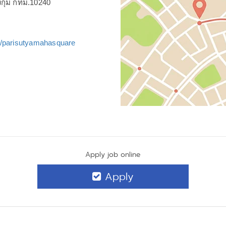
กุ่ม กทม.10240
m/parisutyamahasquare
Apply job online
Apply