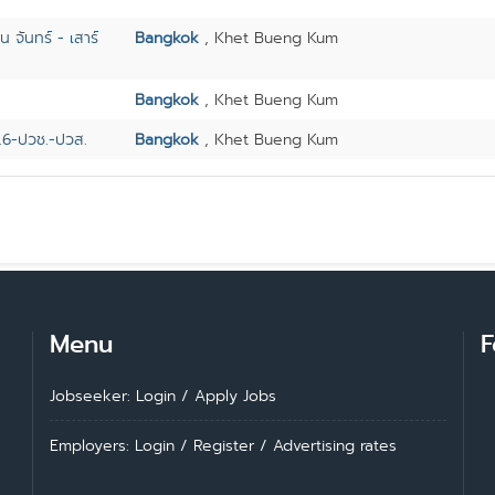
 จันทร์ - เสาร์
Bangkok
, Khet Bueng Kum
Bangkok
, Khet Bueng Kum
ม.6-ปวช.-ปวส.
Bangkok
, Khet Bueng Kum
Menu
F
Jobseeker: Login
/
Apply Jobs
Employers: Login
/
Register
/
Advertising rates