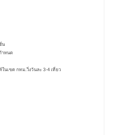
ั่น
ี่กำหนด
ในเขต กทม.วิ่งวันละ 3-4 เที่ยว