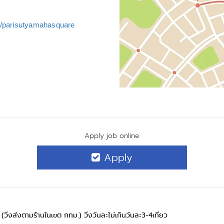
m/parisutyamahasquare
Apply job online
Apply
ิ่งส่งตามร้านในเขต กทม.) วิ่งวันละไม่เกินวันละ3-4เที่ยว