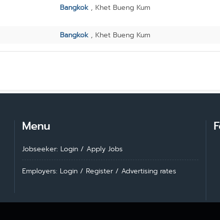
Bangkok
, Khet Bueng Kum
Bangkok
, Khet Bueng Kum
Menu
F
Jobseeker: Login
/
Apply Jobs
Employers: Login
/
Register
/
Advertising rates