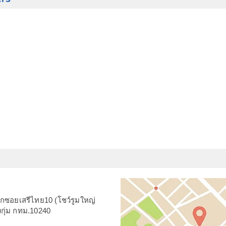
ากซอยเสรีไทย10 (โชว์รูมใหญ่
กุ่ม กทม.10240