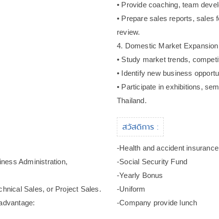
• Provide coaching, team deve
• Prepare sales reports, sales
review.
4. Domestic Market Expansion
• Study market trends, competit
• Identify new business opportuni
• Participate in exhibitions, se
Thailand.
สวัสดิการ :
-Health and accident insurance
iness Administration,
-Social Security Fund
-Yearly Bonus
hnical Sales, or Project Sales.
-Uniform
n advantage:
-Company provide lunch