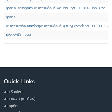
ธุรการบริการลูกค้า พนักงานต้อนรับงานขาย วุฒิ ม.3-ม.6-ปวช.-ปวส.
ธุรการ
พนักงานฟร้อนเซอร์วิส(พนักงานต้อนรับ) ช-ญ เวลาทำงาน08.30น.-18.00น. 
ผู้จัดการปั๊ม Shell
Quick Links
งานเชียงใหม่
งานสงขลา (หาดใหญ่)
งานภูเก็ต