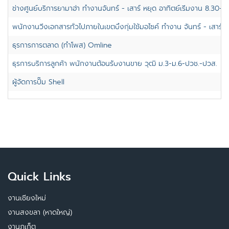
ช่างศูนย์บริการยามาฮ่า ทำงานจันทร์ - เสาร์ หยุด อาทิตย์เริ่มงาน 8.30-1
พนักงานวิ่งเอกสารทั่วไปภายในเขตบึงกุ่มใช้มอไซค์ ทำงาน จันทร์ - เสาร์ ห
ธุรการการตลาด (ทำโพส) Omline
ธุรการบริการลูกค้า พนักงานต้อนรับงานขาย วุฒิ ม.3-ม.6-ปวช.-ปวส.
ผู้จัดการปั๊ม Shell
Quick Links
งานเชียงใหม่
งานสงขลา (หาดใหญ่)
งานภูเก็ต