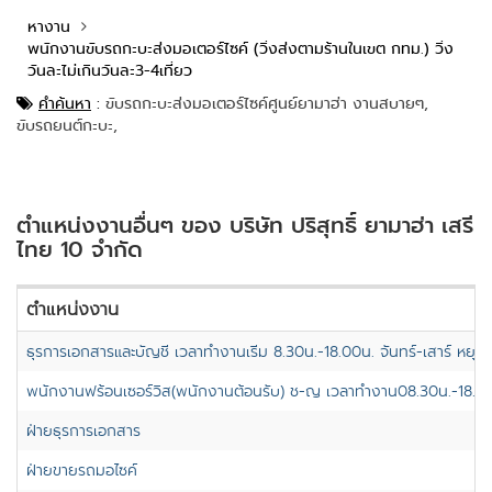
หางาน
พนักงานขับรถกะบะส่งมอเตอร์ไซค์ (วิ่งส่งตามร้านในเขต กทม.) วิ่ง
วันละไม่เกินวันละ3-4เที่ยว
คำค้นหา
:
ขับรถกะบะส่งมอเตอร์ไซค์ศูนย์ยามาฮ่า งานสบายๆ,
ขับรถยนต์กะบะ,
ตำแหน่งงานอื่นๆ ของ บริษัท ปริสุทธิ์ ยามาฮ่า เสรี
ไทย 10 จำกัด
ตำแหน่งงาน
ธุรการเอกสารและบัญชี เวลาทำงานเริ่ม 8.30น.-18.00น. จันทร์-เสาร์ หยุด 
พนักงานฟร้อนเซอร์วิส(พนักงานต้อนรับ) ช-ญ เวลาทำงาน08.30น.-18.00น. 
ฝ่ายธุรการเอกสาร
ฝ่ายขายรถมอไซค์