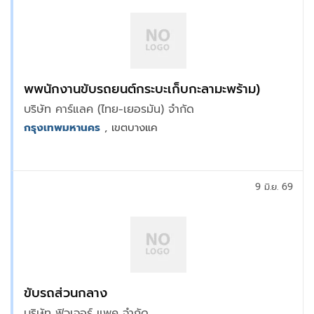
พพนักงานขับรถยนต์กระบะเก็บกะลามะพร้าม)
บริษัท คาร์แลค (ไทย-เยอรมัน) จำกัด
กรุงเทพมหานคร
, เขตบางแค
9 มิ.ย. 69
ขับรถส่วนกลาง
บริษัท ฟิวเจอร์ แพค จำกัด